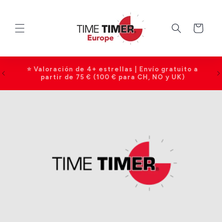
Ir
directamente
al contenido
Carrito
2 años de garantía en todos los productos |
Atención al cliente de lunes a viernes, de 09:00
a 17:00