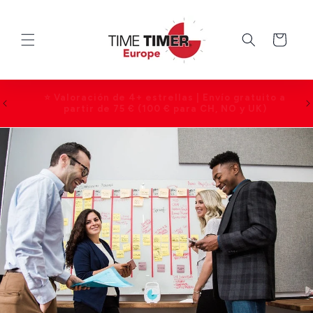
Ir
directamente
al contenido
Carrito
2 años de garantía en todos los productos |
a
Atención al cliente de lunes a viernes, de 09:00
a 17:00