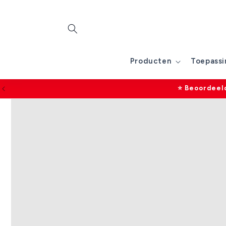
Meteen
naar de
content
Producten
Toepassi
⭐ Beoordeeld