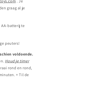
toys.com
. Je
en graag al je
AA-batterij te
ige peuters!
isschien voldoende.
en.
Houd je timer
Draai rond en rond,
minuten. + Til de