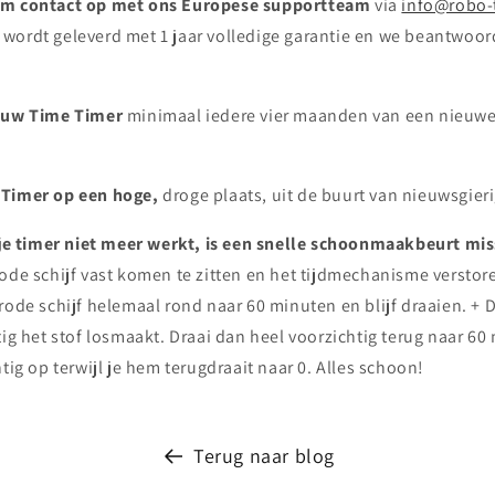
em contact op met ons Europese supportteam
via
info@robo-
wordt geleverd met 1 jaar volledige garantie en we beantwoord
m uw Time Timer
minimaal iedere vier maanden van een nieuwe 
 Timer op een hoge,
droge plaats, uit de buurt van nieuwsgier
t je timer niet meer werkt, is een snelle schoonmaakbeurt m
rode schijf vast komen te zitten en het tijdmechanisme verstor
rode schijf helemaal rond naar 60 minuten en blijf draaien. + 
tig het stof losmaakt. Draai dan heel voorzichtig terug naar 60 
htig op terwijl je hem terugdraait naar 0. Alles schoon!
Terug naar blog