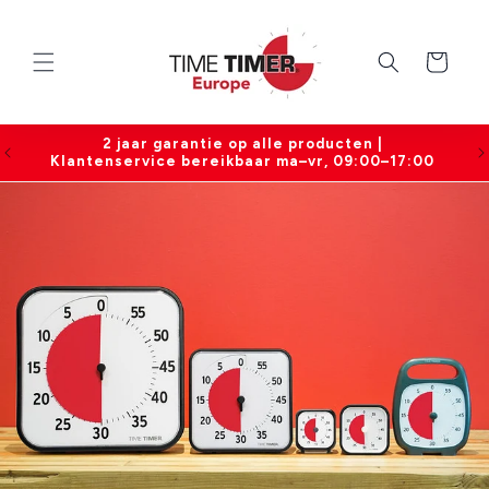
Meteen
naar de
content
Winkelwagen
2 jaar garantie op alle producten |
)
Klantenservice bereikbaar ma–vr, 09:00–17:00