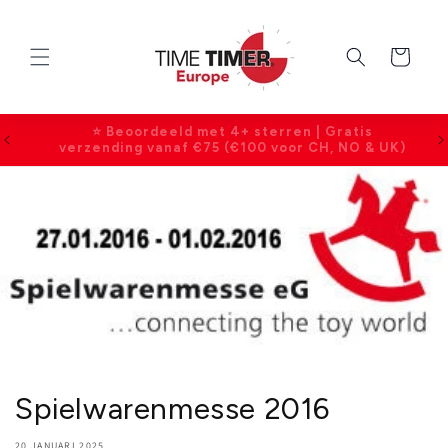
Meteen
naar de
content
Winkelwagen
2 jaar garantie op alle producten |
Klantenservice bereikbaar ma–vr, 09:00–17:00
Spielwarenmesse 2016
20 JANUARI 2025