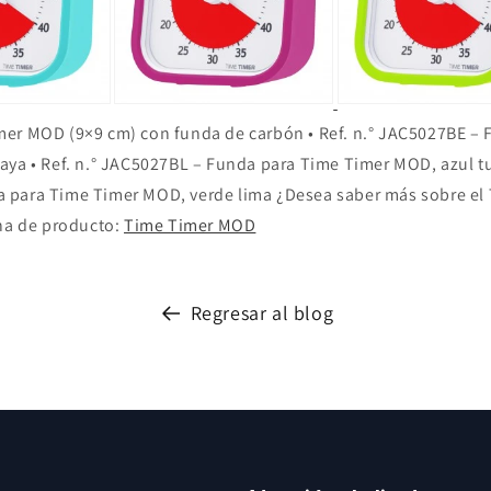
er MOD (9×9 cm) con funda de carbón • Ref. n.° JAC5027BE –
aya • Ref. n.° JAC5027BL – Funda para Time Timer MOD, azul tur
 para Time Timer MOD, verde lima ¿Desea saber más sobre e
ina de producto:
Time Timer MOD
Regresar al blog