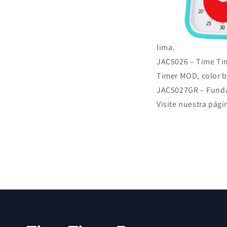
lima.
JAC5026 – Time Tim
Timer MOD, color b
JAC5027GR – Funda
Visite nuestra pág