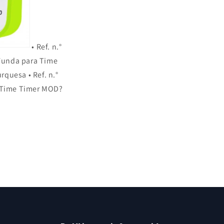
• Ref. n.°
 Funda para Time
quesa • Ref. n.°
l Time Timer MOD?