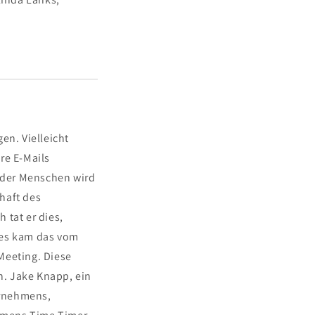
en. Vielleicht
re E-Mails
 der Menschen wird
haft des
 tat er dies,
tes kam das vom
Meeting. Diese
en. Jake Knapp, ein
ernehmens,