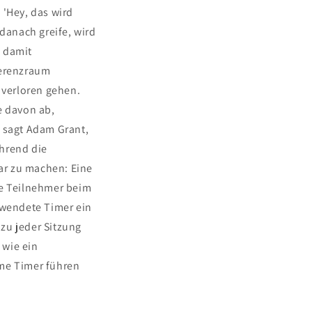
 'Hey, das wird
 danach greife, wird
n damit
ferenzraum
 verloren gehen.
e davon ab,
, sagt Adam Grant,
ährend die
rbar zu machen: Eine
ie Teilnehmer beim
rwendete Timer ein
zu jeder Sitzung
 wie ein
ime Timer führen