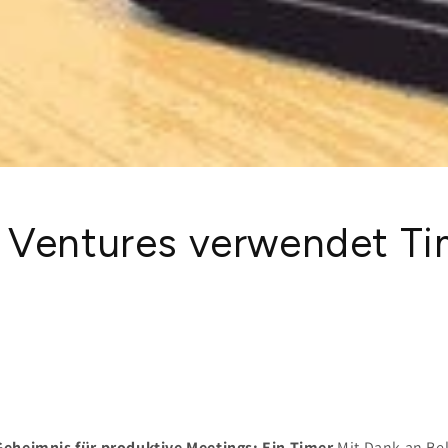
 Ventures verwendet T
Geheimnis für produktive Meetings: Ein Timer
Mit Dank an Be